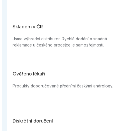
R
distributor. Rychlé dodání a snadná
ského prodejce je samozřejmostí.
ři
ručované předními českými andrology.
ručení