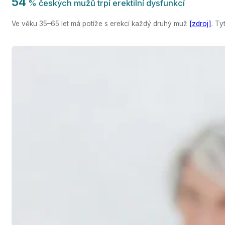
54
% českých mužů trpí erektilní dysfunkcí
Ve věku 35–65 let má potíže s erekcí každý druhý muž
[zdroj]
. Ty