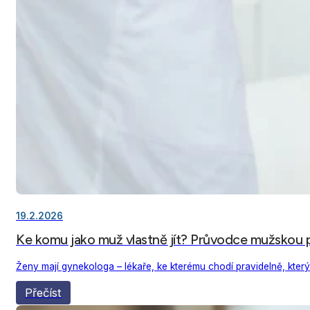
19.2.2026
Ke komu jako muž vlastně jít? Průvodce mužskou p
Ženy mají gynekologa – lékaře, ke kterému chodí pravidelně, který z
Přečíst