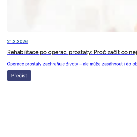
21.2.2026
Rehabilitace po operaci prostaty: Proč začít co nej
Operace prostaty zachraňuje životy – ale může zasáhnout i do ob
Přečíst