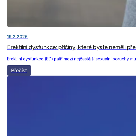
19.2.2026
Erektilní dysfunkce: příčiny, které byste neměli pře
Erektilní dysfunkce (ED) patří mezi nejčastější sexuální poruchy 
Přečíst