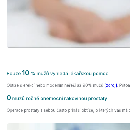
10
Pouze
% mužů vyhledá lékařskou pomoc
Obtíže s erekcí nebo močením neřeší až 90% mužů
[zdroj]
. Přito
0
mužů ročně onemocní rakovinou prostaty
Operace prostaty s sebou často přináší obtíže, o kterých vás málo