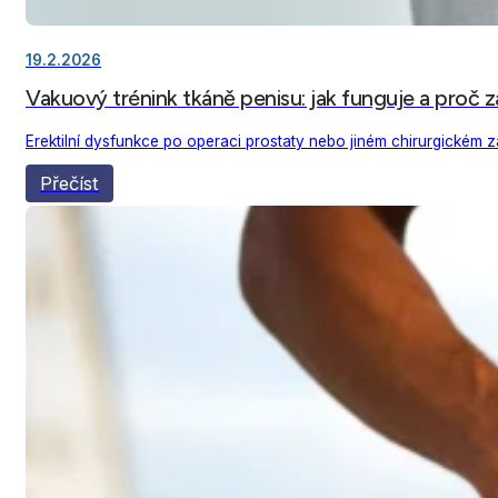
19.2.2026
Vakuový trénink tkáně penisu: jak funguje a proč z
Erektilní dysfunkce po operaci prostaty nebo jiném chirurgické
Přečíst