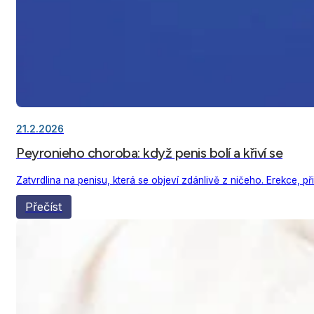
21.2.2026
Peyronieho choroba: když penis bolí a křiví se
Zatvrdlina na penisu, která se objeví zdánlivě z ničeho. Erekce, při
Přečíst