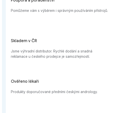
s výběrem i správným používáním přístrojů.
R
distributor. Rychlé dodání a snadná
ského prodejce je samozřejmostí.
ři
ručované předními českými andrology.