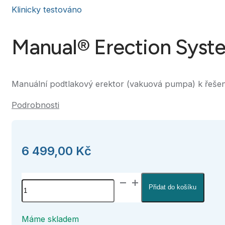
Klinicky testováno
Manual® Erection Syst
Manuální podtlakový erektor (vakuová pumpa) k řešení
Podrobnosti
6 499,00
Kč
Manual®
Alternative:
Přidat do košíku
Erection
System
množství
Máme skladem