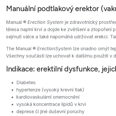
Manuální podtlakový erektor (vak
Manual ®
Erection System
je zdravotnický prostře
tělesa naplní krví a dojde ke zvětšení a ztopořen
sejmutí válce a také napomáhá udržovat erekci. T
The Manual ®
ErectionSystem
lze snadno omýt tepl
Všechny součásti lze uchovat k dalšímu použití v 
Indikace: erektilní dysfunkce, jejic
Diabetes
hypertenze (vysoký krevní tlak)
kardiovaskulární onemocnění
vysoká koncentrace lipidů v krvi
deprese či jiné duševní poruchy