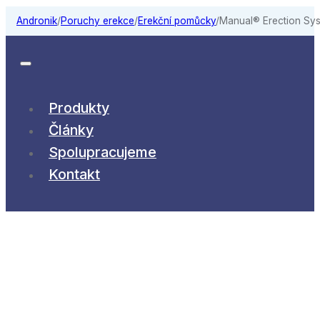
Andronik
/
Poruchy erekce
/
Erekční pomůcky
/
Manual® Erection Sy
Produkty
Články
Spolupracujeme
Kontakt