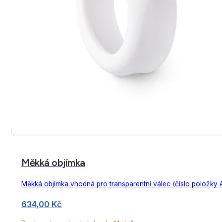
Měkká objímka
Měkká objímka vhodná pro transparentní válec (číslo položky 
634,00
Kč