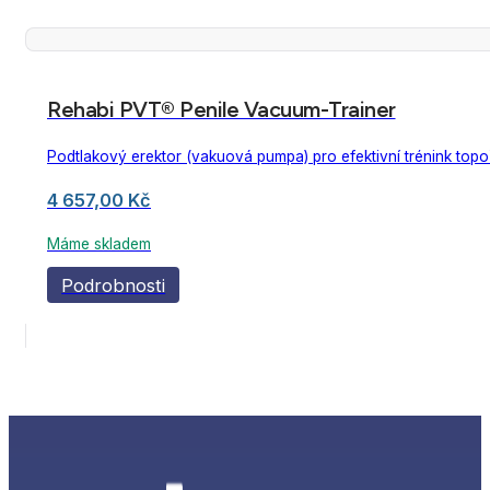
Rehabi PVT® Penile Vacuum-Trainer
Podtlakový erektor (vakuová pumpa) pro efektivní trénink topo
4 657,00
Kč
Máme skladem
Podrobnosti