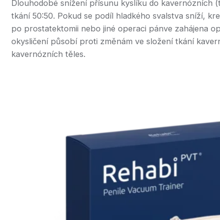
Dlouhodobé snížení přísunu kyslíku do kavernózních (t
tkání 50:50. Pokud se podíl hladkého svalstva sníží, 
po prostatektomii nebo jiné operaci pánve zahájena opa
okysličení působí proti změnám ve složení tkání kaver
kavernózních těles.