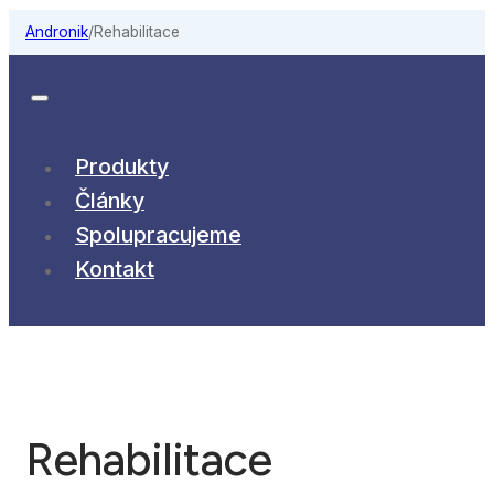
Andronik
/
Rehabilitace
Produkty
Články
Spolupracujeme
Kontakt
Rehabilitace